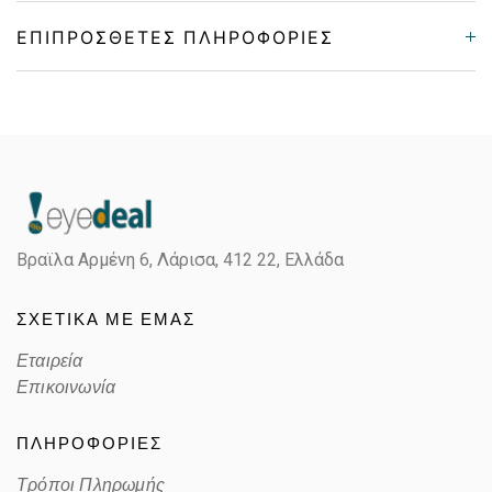
ΕΠΙΠΡΌΣΘΕΤΕΣ ΠΛΗΡΟΦΟΡΊΕΣ
Gender
Unisex
Material
Κοκκάλινο
Color
BLACK
Βραϊλα Αρμένη 6, Λάρισα,
412 22, Ελλάδα
Lens Color
BLUE
ΣΧΕΤΙΚΑ ΜΕ ΕΜΑΣ
Color code
01V
Εταιρεία
Επικοινωνία
ΠΛΗΡΟΦΟΡΙΕΣ
Τρόποι Πληρωμής