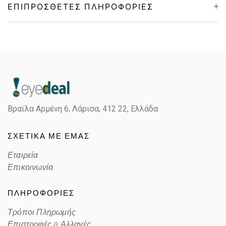
ΕΠΙΠΡΌΣΘΕΤΕΣ ΠΛΗΡΟΦΟΡΊΕΣ
Gender
Unisex
Material
Κοκκάλινο
Color
TRANSPARENT GREEN
Βραϊλα Αρμένη 6, Λάρισα,
412 22, Ελλάδα
Lens Color
LIGHT MIRROR,GREEN
ΣΧΕΤΙΚΑ ΜΕ ΕΜΑΣ
Color code
B59MT
Εταιρεία
Επικοινωνία
ΠΛΗΡΟΦΟΡΙΕΣ
Τρόποι Πληρωμής
Επιστροφές & Αλλαγές