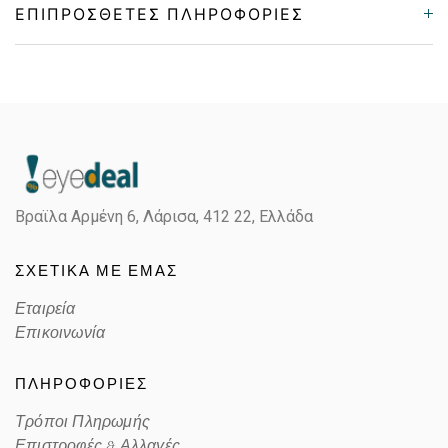
ΕΠΙΠΡΌΣΘΕΤΕΣ ΠΛΗΡΟΦΟΡΊΕΣ
Gender
Unisex
Material
Κοκκάλινο
Color
BLACK, HAVANA
Βραϊλα Αρμένη 6, Λάρισα,
412 22, Ελλάδα
Lens Color
POLARIZED GRAY
ΣΧΕΤΙΚΑ ΜΕ ΕΜΑΣ
Color code
05KM9
Εταιρεία
Επικοινωνία
ΠΛΗΡΟΦΟΡΙΕΣ
Τρόποι Πληρωμής
Επιστροφές & Αλλαγές