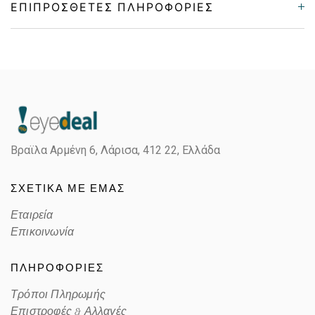
ΕΠΙΠΡΌΣΘΕΤΕΣ ΠΛΗΡΟΦΟΡΊΕΣ
Gender
Unisex
Material
Κοκκάλινο
Color
HAVANA BROWN, SILVER
Βραϊλα Αρμένη 6, Λάρισα,
412 22, Ελλάδα
Lens Color
LIGHT MIRROR,GREEN
ΣΧΕΤΙΚΑ ΜΕ ΕΜΑΣ
Color code
EX4MT
Εταιρεία
Επικοινωνία
ΠΛΗΡΟΦΟΡΙΕΣ
Τρόποι Πληρωμής
Επιστροφές & Αλλαγές