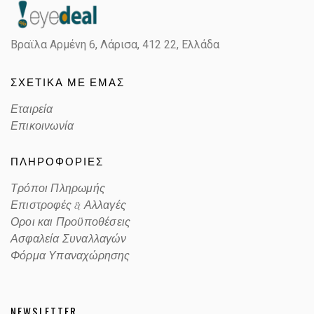
Color
TRANSPARENT GRAY, GOLD
Βραϊλα Αρμένη 6, Λάρισα,
412 22, Ελλάδα
Lens Color
BLUE
ΣΧΕΤΙΚΑ ΜΕ ΕΜΑΣ
Color code
KB7KU
Εταιρεία
Επικοινωνία
ΠΛΗΡΟΦΟΡΙΕΣ
Τρόποι Πληρωμής
Επιστροφές & Αλλαγές
Οροι και Προϋποθέσεις
Ασφαλεία Συναλλαγών
Φόρμα Υπαναχώρησης
NEWSLETTER