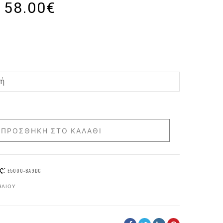
58.00
€
ΠΡΟΣΘΉΚΗ ΣΤΟ ΚΑΛΆΘΙ
ς:
E5000-BA9DG
ΗΛΊΟΥ