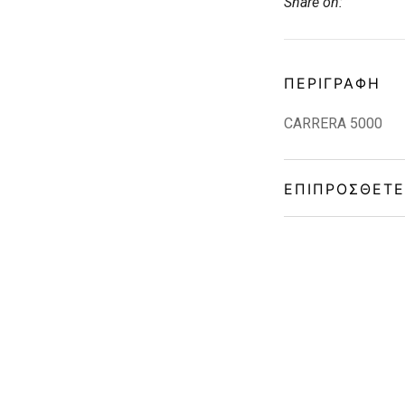
Share on:
ΠΕΡΙΓΡΑΦΉ
CARRERA 5000
ΕΠΙΠΡΌΣΘΕΤΕ
Gender
Material
Color
Lens Color