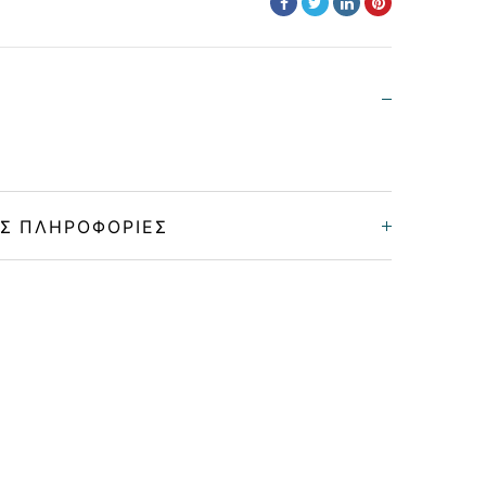
Σ ΠΛΗΡΟΦΟΡΊΕΣ
Γυναικεία
Κοκκάλινο
TEAL
GRADIENT GRAY