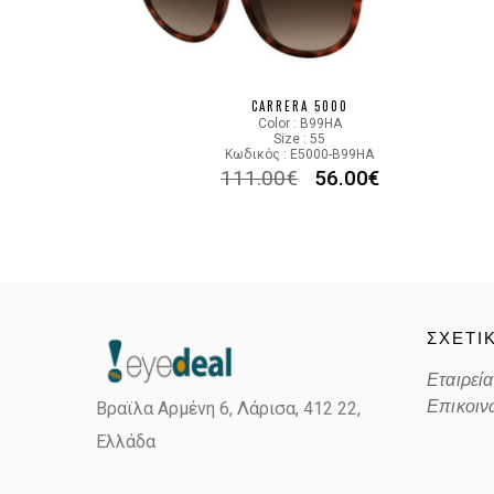
CARRERA 5000
Color : B99HA
Size : 55
Κωδικός : E5000-B99HA
111.00
€
56.00
€
ΣΧΕΤΙ
Εταιρεία
Επικοιν
Βραϊλα Αρμένη 6, Λάρισα,
412 22,
Ελλάδα