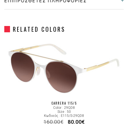
ΕΠΙΠΡΌΣΘΕΤΕΣ ΠΛΗΡΟΦΟΡΊΕΣ
Gender
Unisex
RELATED COLORS
Material
Μεταλλικό
Color
GOLD
Lens Color
GRADIENT BROWN
Color code
3YGFI
CARRERA 115/S
Color : 29QD8
Size : 50
Κωδικός : E115/S-29QD8
160.00
€
80.00
€