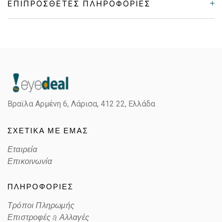
ΕΠΙΠΡΌΣΘΕΤΕΣ ΠΛΗΡΟΦΟΡΊΕΣ
Gender
Γυναικεία
Material
Κοκκάλινο
Color
HAVANA BROWN, BORDEAUX
Βραϊλα Αρμένη 6, Λάρισα,
412 22, Ελλάδα
Lens Color
GRADIENT BROWN
ΣΧΕΤΙΚΑ ΜΕ ΕΜΑΣ
Color code
086HA
Εταιρεία
Επικοινωνία
ΠΛΗΡΟΦΟΡΙΕΣ
Τρόποι Πληρωμής
Επιστροφές & Αλλαγές