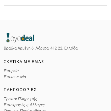
Gender
Γυναικεία
Material
Κόκκαλο/Μέταλο
Color
BLACK GOLD
Βραϊλα Αρμένη 6, Λάρισα,
412 22, Ελλάδα
Lens Color
GRADIENT GRAY
ΣΧΕΤΙΚΑ ΜΕ ΕΜΑΣ
Color code
901/6G
Εταιρεία
Επικοινωνία
ΠΛΗΡΟΦΟΡΙΕΣ
Τρόποι Πληρωμής
Επιστροφές & Αλλαγές