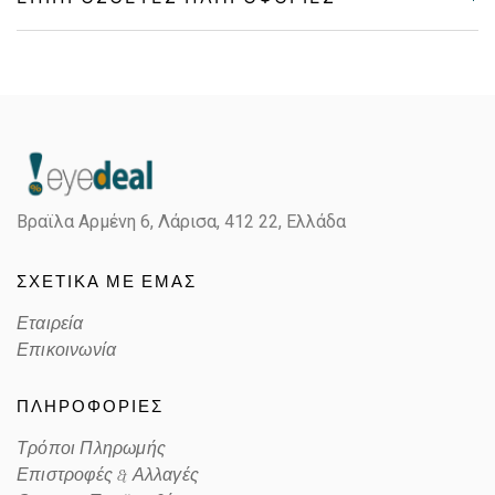
Gender
Γυναικεία
Material
Κοκκάλινο
Color
BLACK
Βραϊλα Αρμένη 6, Λάρισα,
412 22, Ελλάδα
Lens Color
GRAY
ΣΧΕΤΙΚΑ ΜΕ ΕΜΑΣ
Color code
300187
Εταιρεία
Επικοινωνία
ΠΛΗΡΟΦΟΡΙΕΣ
Τρόποι Πληρωμής
Επιστροφές & Αλλαγές