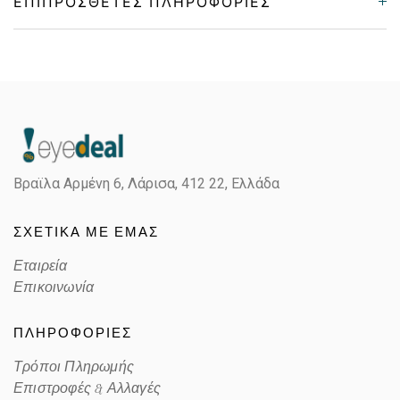
ΕΠΙΠΡΌΣΘΕΤΕΣ ΠΛΗΡΟΦΟΡΊΕΣ
Gender
Γυναικεία
Material
Κοκκάλινο
Color
HAVANA BROWN,GREEN
Βραϊλα Αρμένη 6, Λάρισα,
412 22, Ελλάδα
Lens Color
GRADIENT GRAY
ΣΧΕΤΙΚΑ ΜΕ ΕΜΑΣ
Color code
SPG
Εταιρεία
Επικοινωνία
ΠΛΗΡΟΦΟΡΙΕΣ
Τρόποι Πληρωμής
Επιστροφές & Αλλαγές