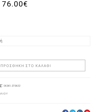
76.00
€
ΠΡΟΣΘΉΚΗ ΣΤΟ ΚΑΛΆΘΙ
ς:
E4341-275422
ΗΛΊΟΥ