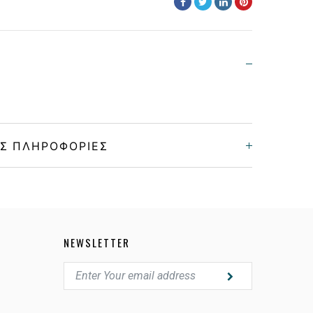
Σ ΠΛΗΡΟΦΟΡΊΕΣ
Unisex
Κοκκάλινο
NEWSLETTER
MATTE BLUE
POLARIZED LIGHT MIRROR BLUE, GRAY