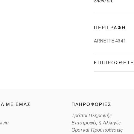
Share on:
ΠΕΡΙΓΡΑΦΉ
ARNETTE 4341
ΕΠΙΠΡΌΣΘΕΤΕ
Gender
Material
ΚΑ ΜΕ ΕΜΑΣ
ΠΛΗΡΟΦΟΡΙΕΣ
Color
Τρόποι Πληρωμής
ωνία
Επιστροφές & Αλλαγές
Lens Color
Οροι και Προϋποθέσεις