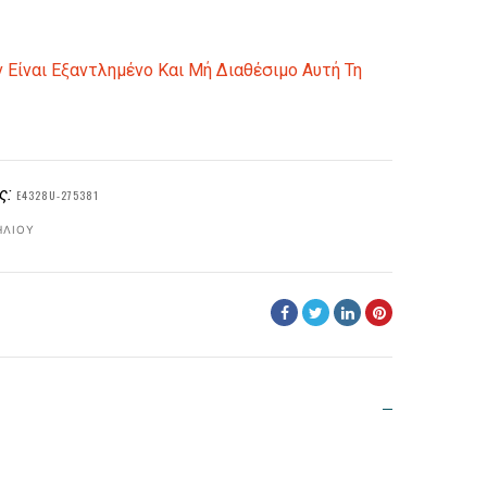
 Είναι Εξαντλημένο Και Μή Διαθέσιμο Αυτή Τη
ς:
E4328U-275381
ΗΛΊΟΥ