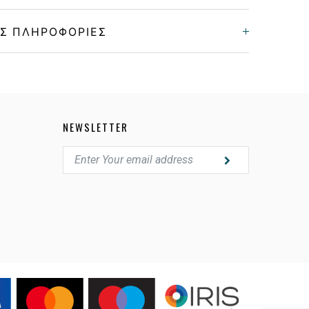
Σ ΠΛΗΡΟΦΟΡΊΕΣ
Unisex
Κοκκάλινο
NEWSLETTER
BLACK, BORDEAUX
POLARIZED GRAY
275381