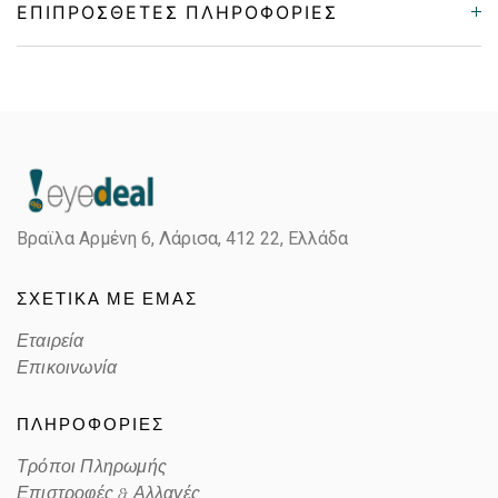
ΕΠΙΠΡΌΣΘΕΤΕΣ ΠΛΗΡΟΦΟΡΊΕΣ
Gender
Unisex
Material
Κοκκάλινο
Color
MATTE BLUE
Βραϊλα Αρμένη 6, Λάρισα,
412 22, Ελλάδα
Lens Color
POLARIZED BLUE
ΣΧΕΤΙΚΑ ΜΕ ΕΜΑΣ
Color code
27592V
Εταιρεία
Επικοινωνία
ΠΛΗΡΟΦΟΡΙΕΣ
Τρόποι Πληρωμής
Επιστροφές & Αλλαγές