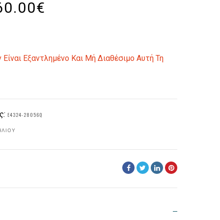
60.00
€
 Είναι Εξαντλημένο Και Μή Διαθέσιμο Αυτή Τη
ς:
E4324-28056Q
ΗΛΊΟΥ