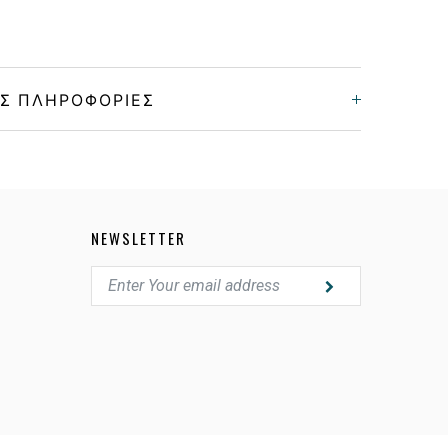
Σ ΠΛΗΡΟΦΟΡΊΕΣ
Unisex
Κοκκάλινο
NEWSLETTER
MATTE BLACK, BORDEAUX
MIRROR FIRE IRIDIUM
28056Q