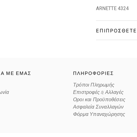
ARNETTE 4324
ΕΠΙΠΡΌΣΘΕΤΕ
Gender
Material
ΚΑ ΜΕ ΕΜΑΣ
ΠΛΗΡΟΦΟΡΙΕΣ
Color
Τρόποι Πληρωμής
ωνία
Επιστροφές & Αλλαγές
Lens Color
Οροι και Προϋποθέσεις
Ασφαλεία Συναλλαγών
Color code
Φόρμα Υπαναχώρησης