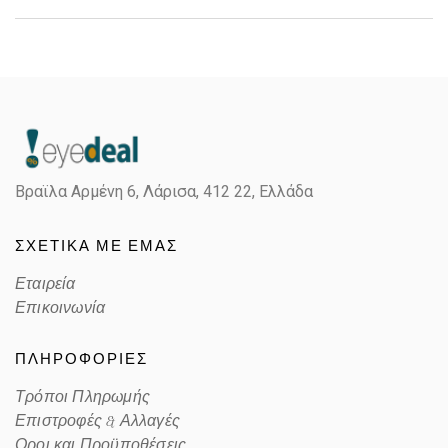
Gender
Unisex
Material
Κοκκάλινο
Color
MATTE BLACK
Βραϊλα Αρμένη 6, Λάρισα,
412 22, Ελλάδα
Lens Color
POLARIZED GRAY
ΣΧΕΤΙΚΑ ΜΕ ΕΜΑΣ
Color code
254181
Εταιρεία
Επικοινωνία
ΠΛΗΡΟΦΟΡΙΕΣ
Τρόποι Πληρωμής
Επιστροφές & Αλλαγές
Οροι και Προϋποθέσεις